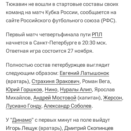
Тюкавин не вошли в стартовые составы своих
команд на матч Кубка России, сообщается на
сайте Российского футбольного союза (РФС).
Первый матч четвертьфинала пути
РПЛ
начнется в Санкт-Петербурге в 20:30 мск.
Ответная игра состоится 27 ноября.
Полностью состав петербуржцев выглядит
следующим образом:
Евгений Латышонок
(вратарь),
Страхиня Эракович
, Роман Вега,
Юрий Горшков
,
Нино
,
Нуралы Алип
, Ярослав
Михайлов,
Андрей Мостовой
(капитан),
Жерсон
,
Лусиано Гонду
,
Александр Соболев
.
У "
Динамо
" с первых минут на поле выйдут
Игорь Лещук
(вратарь),
Дмитрий Скопинцев