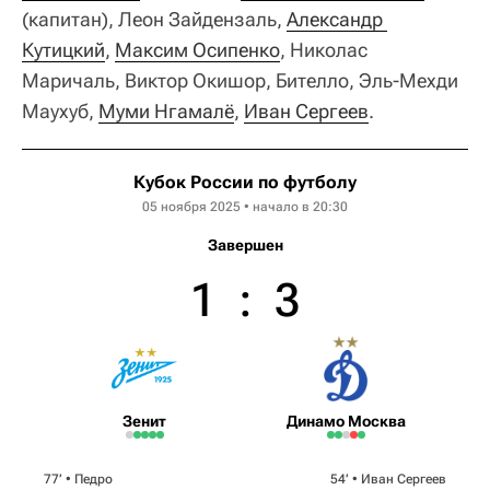
(капитан), Леон Зайдензаль,
Александр 
Кутицкий
,
Максим Осипенко
, Николас
Маричаль, Виктор Окишор, Бителло, Эль-Мехди
Маухуб,
Муми Нгамалё
,
Иван Сергеев
.
Кубок России по футболу
05 ноября 2025 • начало в 20:30
Завершен
1
:
3
Зенит
Динамо Москва
77‎’‎ •
Педро
54‎’‎ •
Иван Сергеев