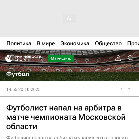
Политика
В мире
Экономика
Общество
Про
Матч-центр
Футбол
14:55 20.10.2025
Футболист напал на арбитра в
матче чемпионата Московской
области
Футболист напал на арбитра и ударил его в голову в