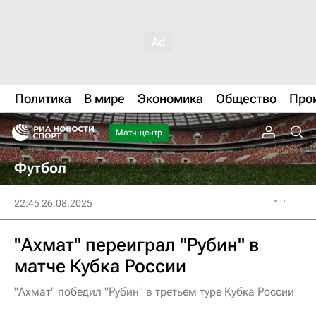
Политика
В мире
Экономика
Общество
Про
Матч-центр
Футбол
22:45 26.08.2025
"Ахмат" переиграл "Рубин" в
матче Кубка России
"Ахмат" победил "Рубин" в третьем туре Кубка России