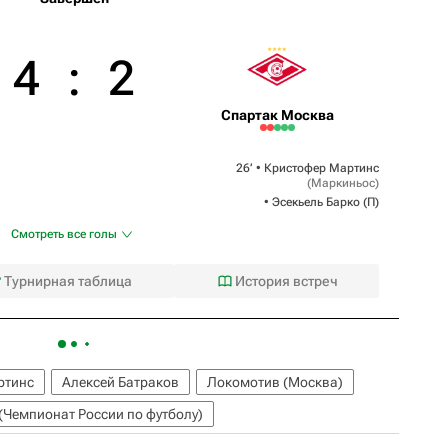
4
:
2
Спартак Москва
26‎’‎ •
Кристофер Мартинс
(
Маркиньос
)
•
Эсекьель Барко
(П)
Смотреть все голы
Турнирная таблица
История встреч
ртинс
Алексей Батраков
Локомотив (Москва)
(Чемпионат России по футболу)