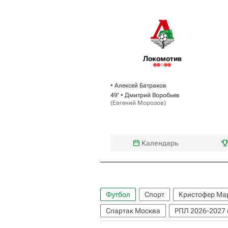
Локомотив
•
Алексей Батраков
49‎’‎ •
Дмитрий Воробьев
(
Евгений Морозов
)
Календарь
Футбол
Спорт
Кристофер Ма
Спартак Москва
РПЛ 2026-2027 