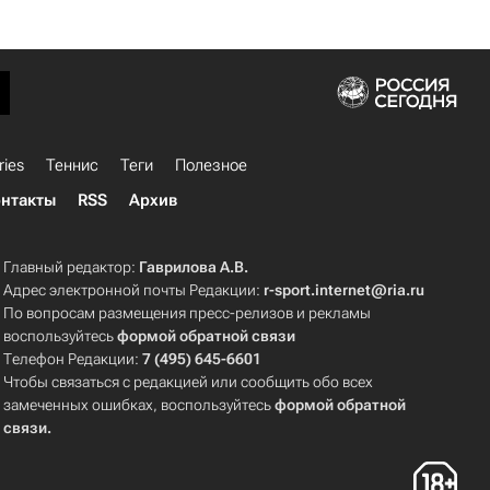
ries
Теннис
Теги
Полезное
нтакты
RSS
Архив
Главный редактор:
Гаврилова А.В.
Адрес электронной почты Редакции:
r-sport.internet@ria.ru
По вопросам размещения пресс-релизов и рекламы
воспользуйтесь
формой обратной связи
Телефон Редакции:
7 (495) 645-6601
Чтобы связаться с редакцией или сообщить обо всех
замеченных ошибках, воспользуйтесь
формой обратной
связи
.