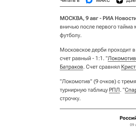
Читать в
МАКС
Дзе
МОСКВА, 9 авг - РИА Новост
вничью после первого тайма 
футболу.
Московское дерби проходит в 
счет равный - 1:1. "
Локомотив
Батраков
. Счет сравнял
Крис
"Локомотив" (9 очков) с трем
турнирную таблицу
РПЛ
. "
Спа
строчку.
Россий
09 