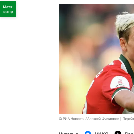
Матч-
центр
© РИА Новости / Алексей Филиппов
Перейт