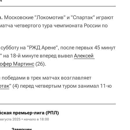
н
и.
Московские "Локомотив" и "Спартак" играют
матча четвертого тура чемпионата России по
субботу на "РЖД Арене", после первых 45 минут
" на 18-й минуте вперед вывел
Алексей 
тофер Мартинс
(26).
я победами в трех матчах возглавляет
ртак
" (4) перед четвертым туром занимал 11-ю
ская премьер-лига (РПЛ)
августа 2025 • начало в 18:00
Завершен