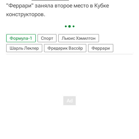
"Феррари" заняла второе место в Кубке
конструкторов.
Формула-1
Спорт
Льюис Хэмилтон
Шарль Леклер
Фредерик Вассёр
Феррари