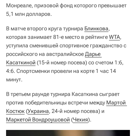
Монреале, призовой фонд которого превышает
5,1 млн долларов.
В матче второго круга турнира
Блинкова
,
которая занимает 81-е место в рейтинге
WTA
,
уступила сменившей спортивное гражданство с
российского на австралийское
Дарье 
Касаткиной
(15-й номер посева) со счетом 1:6,
4:6. Спортсменки провели на корте 1 час 14
минут.
В третьем раунде турнира Касаткина сыграет
против победительницы встречи между
Мартой 
Костюк
(
Украина
, 24-й номер посева) и
Маркетой Вондроушовой
(
Чехия
).