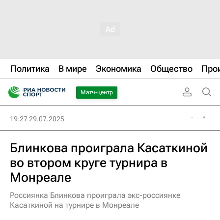
Политика
В мире
Экономика
Общество
Про
Матч-центр
19:27 29.07.2025
Блинкова проиграла Касаткиной
во втором круге турнира в
Монреале
Россиянка Блинкова проиграла экс-россиянке
Касаткиной на турнире в Монреале