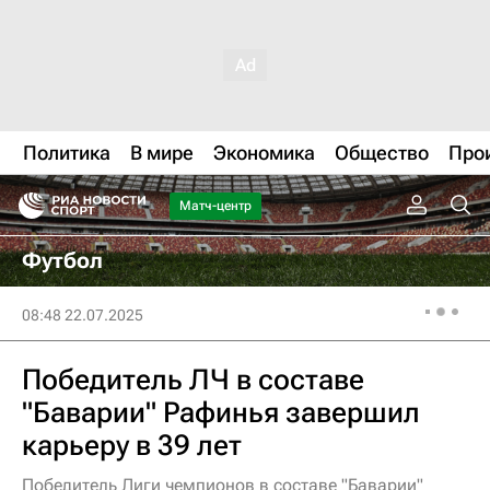
Политика
В мире
Экономика
Общество
Про
Матч-центр
Футбол
08:48 22.07.2025
Победитель ЛЧ в составе
"Баварии" Рафинья завершил
карьеру в 39 лет
Победитель Лиги чемпионов в составе "Баварии"