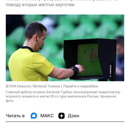
поводу вторых желтых карточек
© РИА Новости / Виталий Тимкив
Перейти в медиабанк
Главный арбитр встречи Евгений Турбин просматривает видеоповтор
игрового момента в матче 20-го тура чемпионата России. Архивное
фото
Читать в
МАКС
Дзен