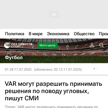
Политика
В мире
Экономика
Общество
Про
Матч-центр
Футбол
01:28 17.07.2025
(обновлено: 02:13 17.07.2025)
VAR могут разрешить принимать
решения по поводу угловых,
пишут СМИ
Times: VAR могут разрешить принимать решения по