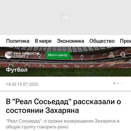
Политика
В мире
Экономика
Общество
Про
Матч-центр
Футбол
14:32 15.07.2025
В "Реал Сосьедад" рассказали о
состоянии Захаряна
"Реал Сосьедад": о сроках возвращения Захаряна в
общую группу говорить рано