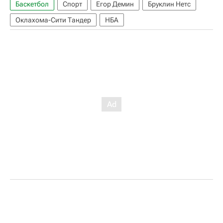
Баскетбол
Спорт
Егор Демин
Бруклин Нетс
Оклахома-Сити Тандер
НБА