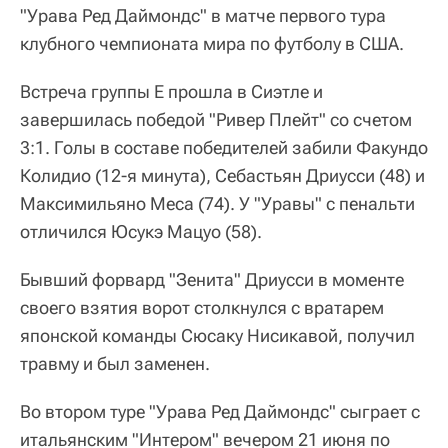
"Урава Ред Даймондс" в матче первого тура
клубного чемпионата мира по футболу в США.
Встреча группы E прошла в Сиэтле и
завершилась победой "Ривер Плейт" со счетом
3:1. Голы в составе победителей забили Факундо
Колидио (12-я минута), Себастьян Дриусси (48) и
Максимильяно Меса (74). У "Уравы" с пенальти
отличился Юсукэ Мацуо (58).
Бывший форвард "Зенита" Дриусси в моменте
своего взятия ворот столкнулся с вратарем
японской команды Сюсаку Нисикавой, получил
травму и был заменен.
Во втором туре "Урава Ред Даймондс" сыграет с
итальянским "Интером" вечером 21 июня по