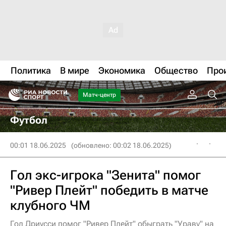
Политика
В мире
Экономика
Общество
Про
Матч-центр
Футбол
00:01 18.06.2025
(обновлено: 00:02 18.06.2025)
Гол экс-игрока "Зенита" помог
"Ривер Плейт" победить в матче
клубного ЧМ
Гол Дриусси помог "Ривер Плейт" обыграть "Ураву" на