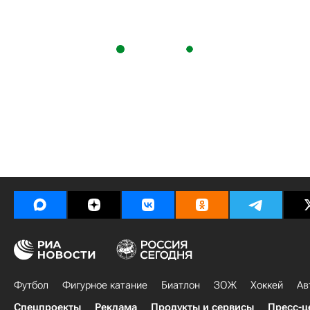
Футбол
Фигурное катание
Биатлон
ЗОЖ
Хоккей
Ав
Спецпроекты
Реклама
Продукты и сервисы
Пресс-ц