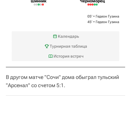
Шинник
Черноморец
05‎’‎ •
Гедеон Гузина
45‎’‎ •
Гедеон Гузина
Календарь
Турнирная таблица
История встреч
В другом матче "Сочи" дома обыграл тульский
"Арсенал" со счетом 5:1.