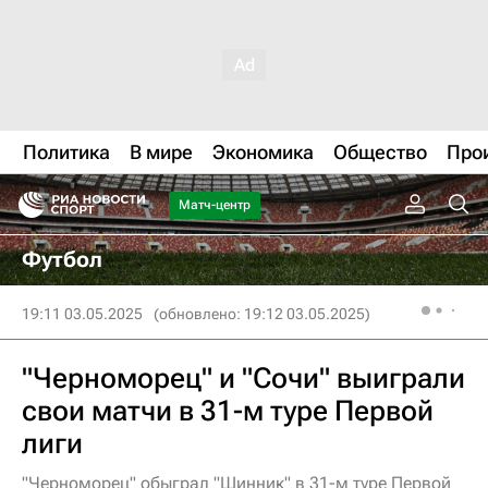
Политика
В мире
Экономика
Общество
Про
Матч-центр
Футбол
19:11 03.05.2025
(обновлено: 19:12 03.05.2025)
"Черноморец" и "Сочи" выиграли
свои матчи в 31-м туре Первой
лиги
"Черноморец" обыграл "Шинник" в 31-м туре Первой