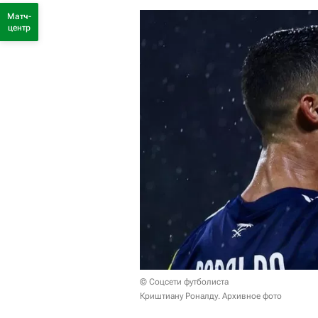
Матч-
центр
© Соцсети футболиста
Криштиану Роналду. Архивное фото