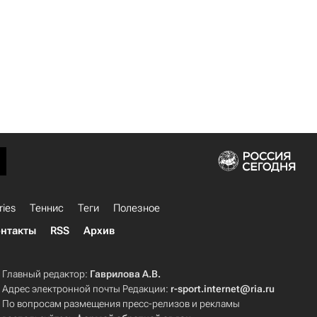
ries
Теннис
Теги
Полезное
нтакты
RSS
Архив
Главный редактор:
Гаврилова А.В.
Адрес электронной почты Редакции:
r-sport.internet@ria.ru
По вопросам размещения пресс-релизов и рекламы