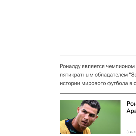
Роналду является чемпионом 
пятикратным обладателем "З
истории мирового футбола в 
Ро
Ар
3 янв