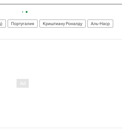
д)
Португалия
Криштиану Роналду
Аль-Наср