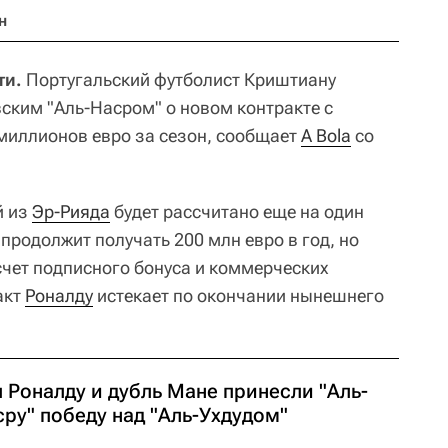
н
ти.
Португальский футболист Криштиану
вским "Аль-Насром" о новом контракте с
миллионов евро за сезон, сообщает
A Bola
со
й из
Эр-Рияда
будет рассчитано еще на один
 продолжит получать 200 млн евро в год, но
счет подписного бонуса и коммерческих
акт
Роналду
истекает по окончании нынешнего
 Роналду и дубль Мане принесли "Аль-
ру" победу над "Аль-Ухдудом"