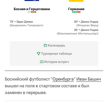
Босния и Герцеговина
Германия
70‎’‎ •
Эдин Джеко
30‎’‎ •
Дениз Ундав
(
Бенджамин Тахирович
)
(
Флориан Вирц
)
36‎’‎ •
Дениз Ундав
(
Максимилиан Миттельштедт
)
Календарь
Турнирная таблица
История встреч
Боснийский футболист "
Оренбурга
"
Иван Башич
вышел на поле в стартовом составе и был
заменен в перерыве.