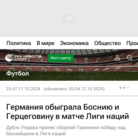
Политика
В мире
Экономика
Общество
Про
Матч-центр
Футбол
23:47 11.10.2024
(обновлено: 00:04 12.10.2024)
Германия обыграла Боснию и
Герцеговину в матче Лиги наций
Дубль Ундава принес сборной Германии победу над
боснийцами в Лиге наций