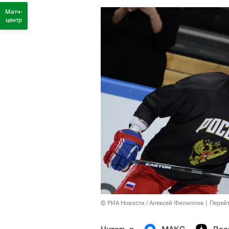
Матч-
центр
© РИА Новости / Алексей Филиппов
Перейт