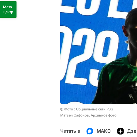
Матч-
центр
© Фото : Социальные сети PSG
Матвей Сафонов. Архивное фото
Читать в
МАКС
Дзе