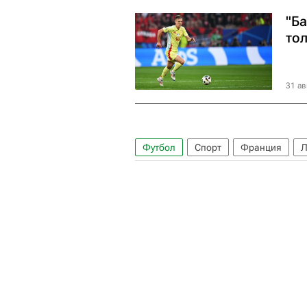
"Б
тол
31 ав
Футбол
Спорт
Франция
Л