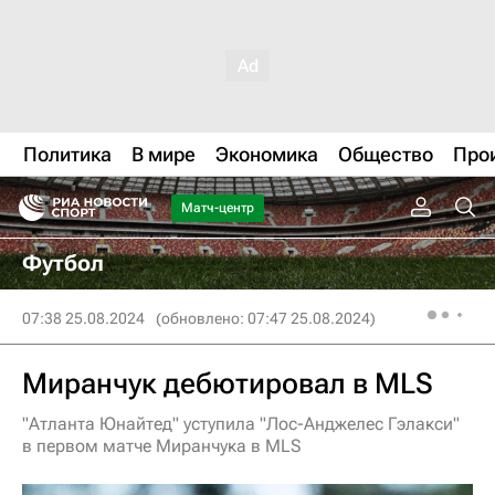
Политика
В мире
Экономика
Общество
Про
Матч-центр
Футбол
07:38 25.08.2024
(обновлено: 07:47 25.08.2024)
Миранчук дебютировал в MLS
"Атланта Юнайтед" уступила "Лос-Анджелес Гэлакси"
в первом матче Миранчука в MLS