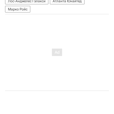
Лос-Анджелес Гэлакси
Атланта Юнайтед
Марко Ройс