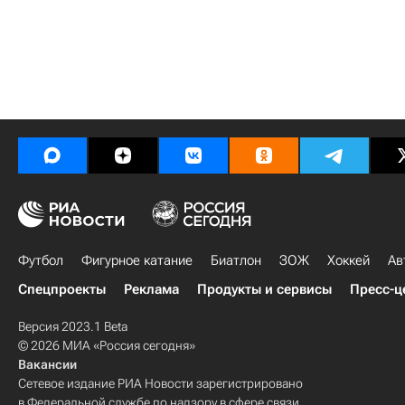
Футбол
Фигурное катание
Биатлон
ЗОЖ
Хоккей
Ав
Спецпроекты
Реклама
Продукты и сервисы
Пресс-ц
Версия 2023.1 Beta
© 2026 МИА «Россия сегодня»
Вакансии
Сетевое издание РИА Новости зарегистрировано
в Федеральной службе по надзору в сфере связи,