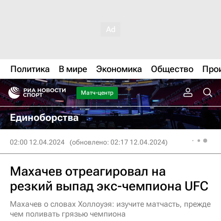
Политика
В мире
Экономика
Общество
Про
Матч-центр
Единоборства
02:00 12.04.2024
(обновлено: 02:17 12.04.2024)
Махачев отреагировал на
резкий выпад экс-чемпиона UFC
Махачев о словах Холлоуэя: изучите матчасть, прежде
чем поливать грязью чемпиона