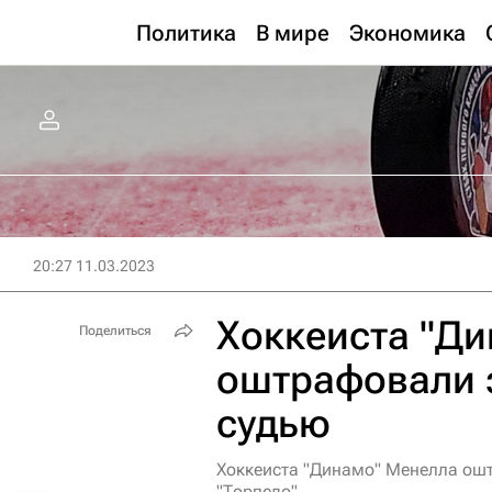
Политика
В мире
Экономика
20:27 11.03.2023
Хоккеиста "Д
Поделиться
оштрафовали з
судью
Хоккеиста "Динамо" Менелла ошт
"Торпедо"