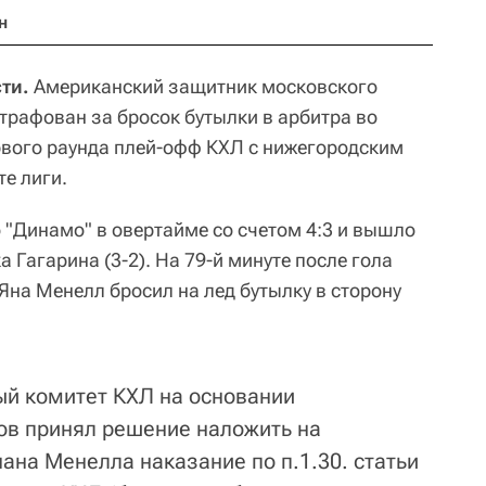
н
ти.
Американский защитник московского
рафован за бросок бутылки в арбитра во
рвого раунда плей-офф КХЛ с нижегородским
те лиги.
 "Динамо" в овертайме со счетом 4:3 и вышло
а Гагарина (3-2). На 79-й минуте после гола
Яна Менелл бросил на лед бутылку в сторону
ый комитет КХЛ на основании
ов принял решение наложить на
ана Менелла наказание по п.1.30. статьи