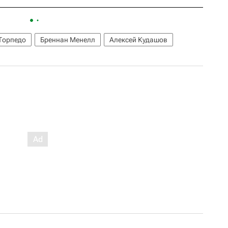
Торпедо
Бреннан Менелл
Алексей Кудашов