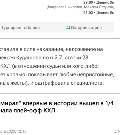
29:09 •
Деннис Ян
(
Владислав Фирстов
,
Максим Летунов
)
61:03 •
Деннис Ян
Турнирная таблица
История встреч
ставила в силе наказание, наложенное на
ексея Кудашова по п.2.7. статьи 28
КХЛ (в отношении судьи или кого-либо:
ет кровью, показывает любые непристойные,
ные жесты), и оштрафовала специалиста.
дмирал" впервые в истории вышел в 1/4
нала плей-офф КХЛ
рта 2023, 12:16