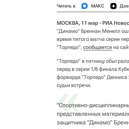
Читать в
МАКС
Дзе
МОСКВА, 11 мар - РИА Новос
"Динамо" Бреннан Менелл ошт
время пятого матча серии пе
"Торпедо",
сообщается
на сай
"Торпедо" в пятницу обыграло
перед в серии 1/8 финала Кубк
форварда "Торпедо" Денниса 
«
судьи встречи.
"Спортивно-дисциплинарн
представленных материал
защитника "Динамо" Бренн