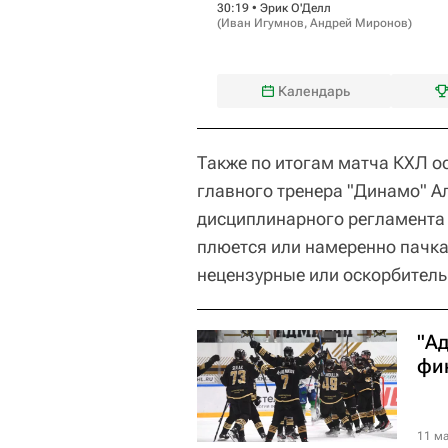
30:19 •
Эрик О'Делл
(
Иван Игумнов
,
Андрей Миронов
)
Календарь
Также по итогам матча КХЛ о
главного тренера "Динамо" Ал
дисциплинарного регламента 
плюется или намеренно пачка
нецензурные или оскорбитель
"А
фи
11 ма