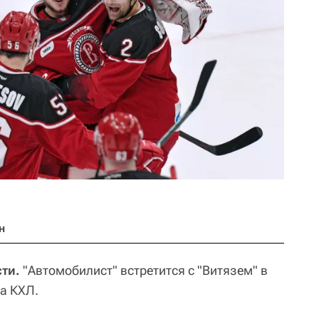
н
сти.
"Автомобилист" встретится с "Витязем" в
а КХЛ.