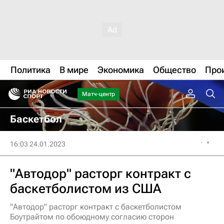
Политика
В мире
Экономика
Общество
Про
Матч-центр
Баскетбол
16:03 24.01.2023
"Автодор" расторг контракт с
баскетболистом из США
"Автодор" расторг контракт с баскетболистом
Боутрайтом по обоюдному согласию сторон