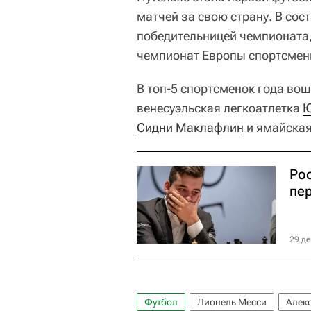
матчей за свою страну. В сос
победительницей чемпионата,
чемпионат Европы спортсменк
В топ-5 спортсменок года во
венесуэльская легкоатлетка
Ю
Сидни Маклафлин
и ямайская
Ро
пе
29 де
Футбол
Лионель Месси
Алек