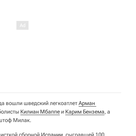
ода вошли шведский легкоатлет
Арман 
тболисты
Килиан Мбаппе
и
Карим Бензема
, а
иштоф Милак.
листкой сборной
Испании
, сыгравшей 100