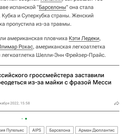
таве испанской "
Барселоны
" она стала
 Кубка и Суперкубка страны. Женский
а пропустила из-за травмы.
шли американская пловчиха
Кэти Ледеки
,
лимар Рохас
, американская легкоатлетка
 легкоатлетка Шелли-Энн Фрейзер-Прайс.
ссийского гроссмейстера заставили
реодеться из-за майки с фразой Месси
кабря 2022, 15:58
сия Путельяс
AIPS
Барселона
Арман Дюплантис