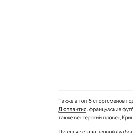
Также в топ-5 спортсменов г
Дюплантис
, французские фу
также венгерский пловец Кр
Путельяс стала первой футбо