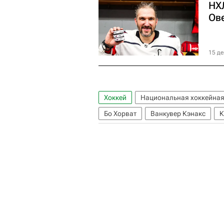
НХ
Ове
15 де
Хоккей
Национальная хоккейная
Бо Хорват
Ванкувер Кэнакс
К