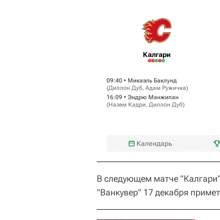
Калгари
09:40 •
Микаэль Баклунд
(
Диллон Дуб
,
Адам Ружичка
)
16:09 •
Эндрю Манжипан
(
Назем Кадри
,
Диллон Дуб
)
Календарь
В следующем матче "Калгари" 
"Ванкувер" 17 декабря примет