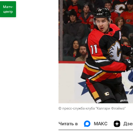
Матч-
центр
© пресс-служба клуба "Калгари Флэймз"
Читать в
МАКС
Дзе