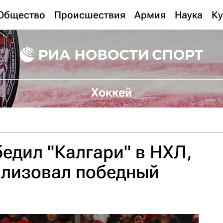
Общество
Происшествия
Армия
Наука
Ку
Хоккей
бедил "Калгари" в НХЛ,
ализовал победный