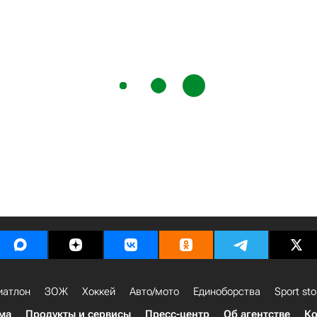
иатлон
ЗОЖ
Хоккей
Авто/мото
Единоборства
Sport sto
ма
Продукты и сервисы
Пресс-центр
Об агентстве
Ко