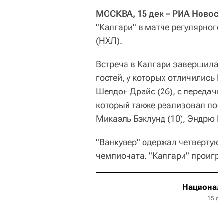
МОСКВА, 15 дек – РИА Новос
"Калгари" в матче регулярно
(НХЛ).
Встреча в Калгари завершилась 
гостей, у которых отличились 
Шелдон Драйс (26), с переда
который также реализовал по
Микаэль Бэклунд (10), Эндрю 
"Ванкувер" одержал четвертую
чемпионата. "Калгари" проигр
Национал
15 