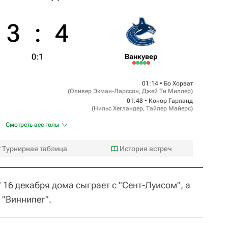
3
:
4
0:1
Ванкувер
01:14 •
Бо Хорват
(
Оливер Экман-Ларссон
,
Джей Ти Миллер
)
01:48 •
Конор Гарланд
(
Нильс Хегландер
,
Тайлер Майерс
)
Смотреть все голы
Турнирная таблица
История встреч
16 декабря дома сыграет с "Сент-Луисом", а
 "Виннипег".