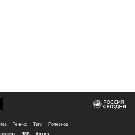
ries
Теннис
Теги
Полезное
нтакты
RSS
Архив