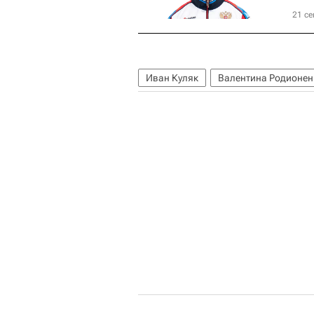
21 се
Иван Куляк
Валентина Родионен