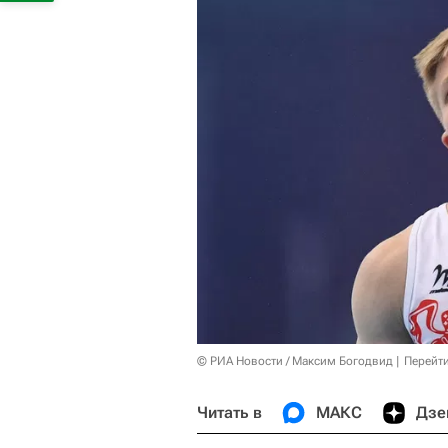
© РИА Новости / Максим Богодвид
Перейт
Читать в
МАКС
Дзе