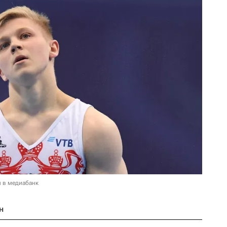
и в медиабанк
н