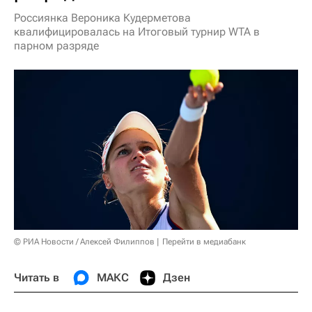
Россиянка Вероника Кудерметова
квалифицировалась на Итоговый турнир WTA в
парном разряде
© РИА Новости / Алексей Филиппов
Перейти в медиабанк
Читать в
МАКС
Дзен