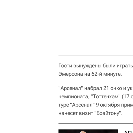
Гости вынуждены были играть
Эмерсона на 62-й минуте.
"Арсенал" набрал 21 очко и у
чемпионата, "Тоттенхэм" (17 
туре "Арсенал" 9 октября при
нанесет визит "Брайтону".
АП