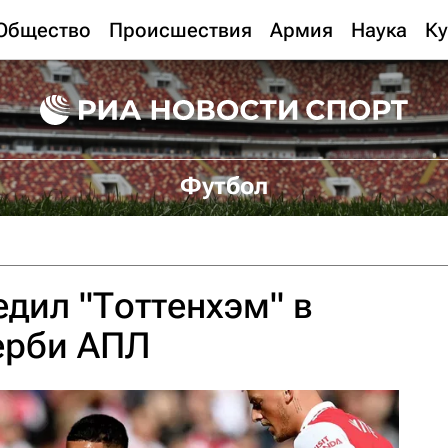
Общество
Происшествия
Армия
Наука
Ку
Футбол
едил "Тоттенхэм" в
ерби АПЛ