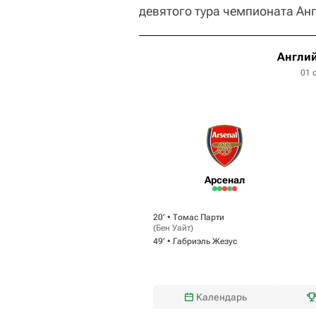
девятого тура чемпионата Анг
Англий
01 
Арсенал
20‎’‎ •
Томас Парти
(
Бен Уайт
)
49‎’‎ •
Габриэль Жезус
Календарь