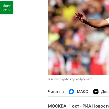
Матч-
центр
© пресс-служба клуба "Арсенал"
Читать в
МАКС
Дзе
МОСКВА, 1 окт - РИА Новост