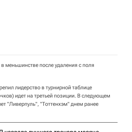
 в меньшинстве после удаления с поля
крепил лидерство в турнирной таблице
очков) идет на третьей позиции. В следующем
мет "Ливерпуль", "Тоттенхэм" днем ранее
Л назвала лучшего тренера месяца