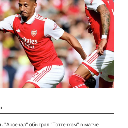
н
и.
"Арсенал" обыграл "Тоттенхэм" в матче