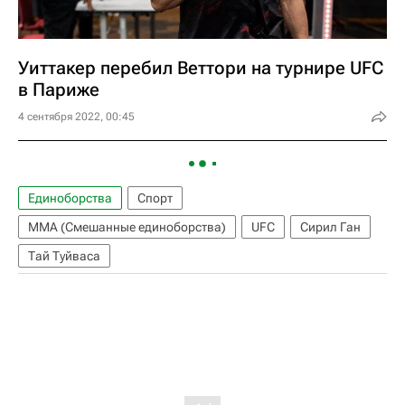
Уиттакер перебил Веттори на турнире UFC
в Париже
4 сентября 2022, 00:45
Единоборства
Спорт
ММА (Смешанные единоборства)
UFC
Сирил Ган
Тай Туйваса