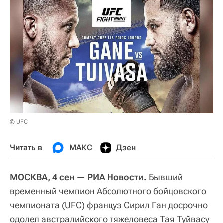
© UFC
Читать в
МАКС
Дзен
МОСКВА, 4 сен
—
РИА Новости.
Бывший
временный чемпион Абсолютного бойцовского
чемпионата (UFC) француз Сирил Ган досрочно
одолел австралийского тяжеловеса Тая Туйвасу