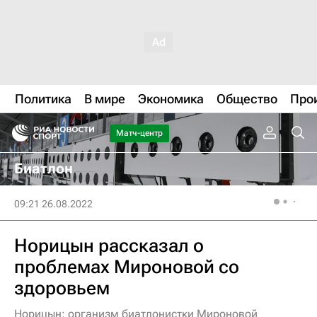
Политика
В мире
Экономика
Общество
Про
Матч-центр
Биатлон
09:21 26.08.2022
Норицын рассказал о
проблемах Мироновой со
здоровьем
Норицын: организм биатлонистки Мироновой