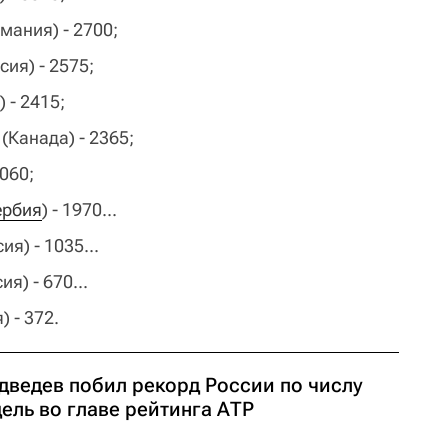
рмания) - 2700;
сия) - 2575;
) - 2415;
(Канада) - 2365;
2060;
ербия
) - 1970...
ия) - 1035...
я) - 670...
) - 372.
дведев побил рекорд России по числу
ель во главе рейтинга АТР