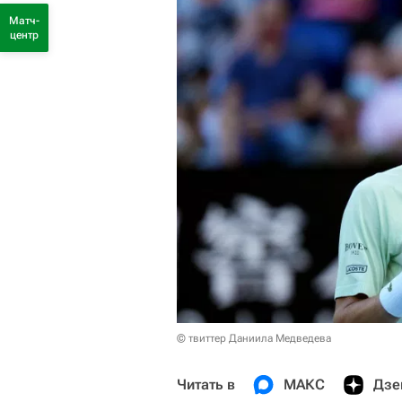
Матч-
центр
© твиттер Даниила Медведева
Читать в
МАКС
Дзе