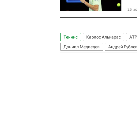
25 ию
Теннис
Карлос Алькарас
АТР
Даниил Медведев
Андрей Рубле