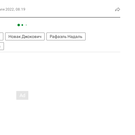
ля 2022, 08:19
Новак Джокович
Рафаэль Надаль
в