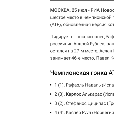
МОСКВА, 25 июл - РИА Новос
шестое место в чемпионской 
(ATP), обновленная версия ко
Лидирует в гонке испанец Раф
россиянин Андрей Рублев, за
остался на 27-м месте, Аслан
занимает 46-е место, Павел Ко
Чемпионская гонка АТ
1 (1). Рафаэль Надаль (Испа
2 (3).
Карлос Алькарас
(Испа
3 (2). Стефанос Циципас (
Гр
4 (4). Каспер Рууд (
Норвегия