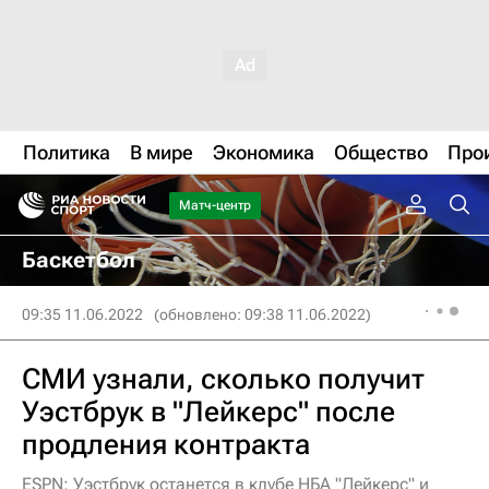
Политика
В мире
Экономика
Общество
Про
Матч-центр
Баскетбол
09:35 11.06.2022
(обновлено: 09:38 11.06.2022)
СМИ узнали, сколько получит
Уэстбрук в "Лейкерс" после
продления контракта
ESPN: Уэстбрук останется в клубе НБА "Лейкерс" и