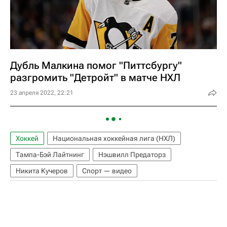
Дубль Малкина помог "Питтсбургу"
разгромить "Детройт" в матче НХЛ
23 апреля 2022, 22:21
Хоккей
Национальная хоккейная лига (НХЛ)
Тампа-Бэй Лайтнинг
Нэшвилл Предаторз
Никита Кучеров
Спорт — видео