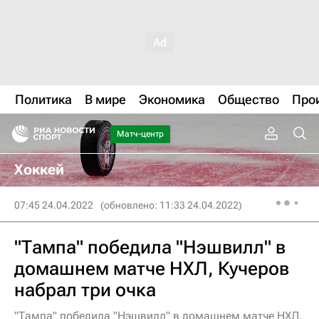
Политика
В мире
Экономика
Общество
Про
Матч-центр
Хоккей
07:45 24.04.2022
(обновлено: 11:33 24.04.2022)
"Тампа" победила "Нэшвилл" в
домашнем матче НХЛ, Кучеров
набрал три очка
"Тампа" победила "Нэшвилл" в домашнем матче НХЛ,