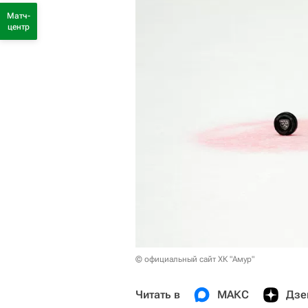
Матч-
центр
© официальный сайт ХК "Амур"
Читать в
МАКС
Дзе