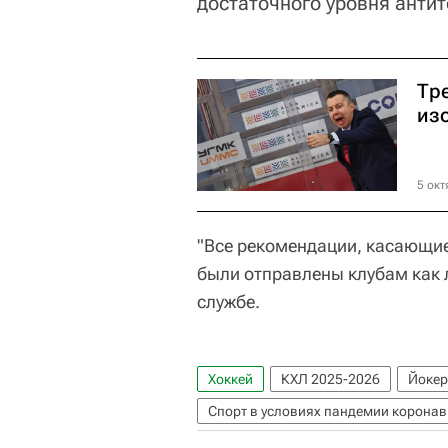
достаточного уровня антит
Тр
из
5 окт
"Все рекомендации, касающие
были отправлены клубам как л
службе.
Хоккей
КХЛ 2025-2026
Йокер
Спорт в условиях пандемии коронав