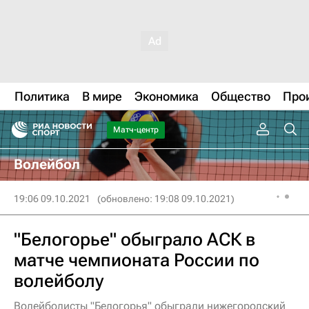
Политика
В мире
Экономика
Общество
Про
Матч-центр
Волейбол
19:06 09.10.2021
(обновлено: 19:08 09.10.2021)
"Белогорье" обыграло АСК в
матче чемпионата России по
волейболу
Волейболисты "Белогорья" обыграли нижегородский