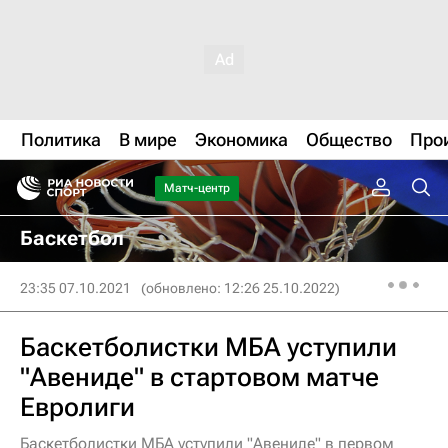
Политика
В мире
Экономика
Общество
Про
Матч-центр
Баскетбол
23:35 07.10.2021
(обновлено: 12:26 25.10.2022)
Баскетболистки МБА уступили
"Авениде" в стартовом матче
Евролиги
Баскетболистки МБА уступили "Авениде" в первом