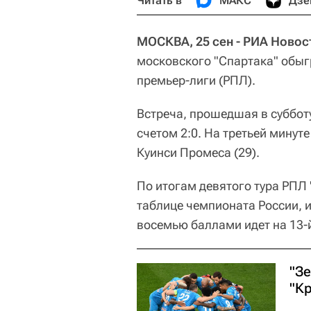
Читать в
МАКС
Дзе
МОСКВА, 25 сен - РИА Новос
московского "Спартака" обыгр
премьер-лиги (РПЛ).
Встреча, прошедшая в суббот
счетом 2:0. На третьей минут
Куинси Промеса (29).
По итогам девятого тура РПЛ
таблице чемпионата России, и
восемью баллами идет на 13-
"З
"К