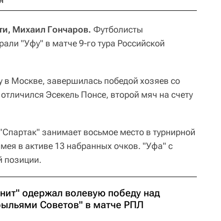
н
ти, Михаил Гончаров.
Футболисты
али "Уфу" в матче 9-го тура Российской
у в Москве, завершилась победой хозяев со
е отличился Эсекель Понсе, второй мяч на счету
 "Спартак" занимает восьмое место в турнирной
мея в активе 13 набранных очков. "Уфа" с
й позиции.
енит" одержал волевую победу над
рыльями Советов" в матче РПЛ