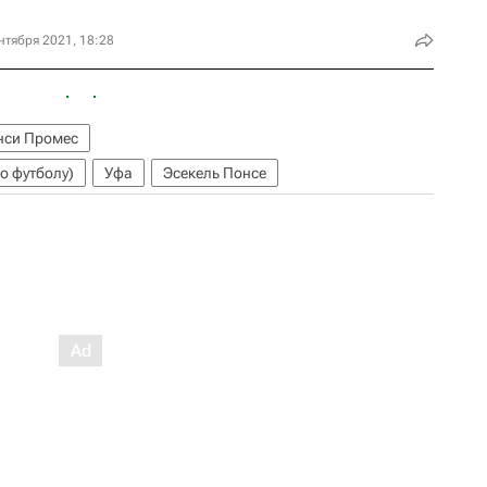
нтября 2021, 18:28
нси Промес
о футболу)
Уфа
Эсекель Понсе