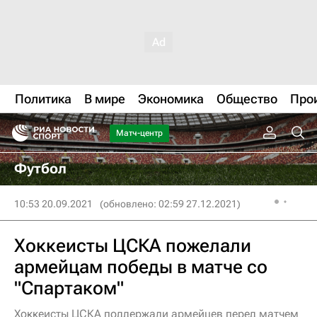
Политика
В мире
Экономика
Общество
Про
Матч-центр
Футбол
10:53 20.09.2021
(обновлено: 02:59 27.12.2021)
Хоккеисты ЦСКА пожелали
армейцам победы в матче со
"Спартаком"
Хоккеисты ЦСКА поддержали армейцев перед матчем