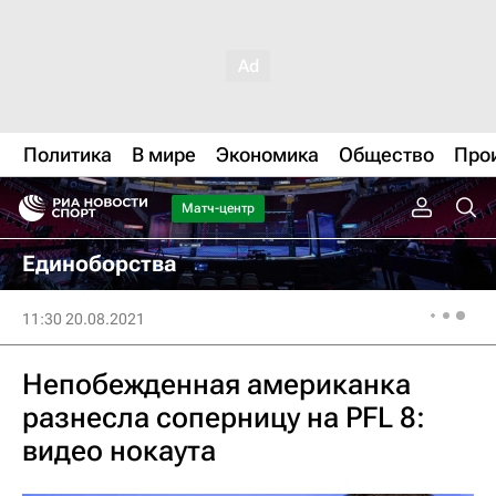
Политика
В мире
Экономика
Общество
Про
Матч-центр
Единоборства
11:30 20.08.2021
Непобежденная американка
разнесла соперницу на PFL 8:
видео нокаута