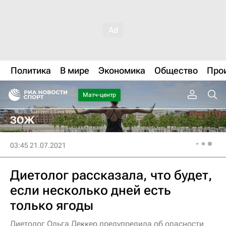
Политика
В мире
Экономика
Общество
Про
Матч-центр
ЗОЖ
03:45 21.07.2021
Диетолог рассказала, что будет,
если несколько дней есть
только ягоды
Диетолог Ольга Деккер предупредила об опасности