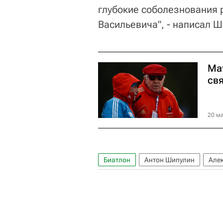
глубокие соболезнования 
Васильевича", - написал Ш
Ма
св
20 ма
Биатлон
Антон Шипулин
Але