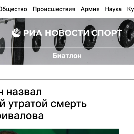
Общество
Происшествия
Армия
Наука
Ку
Биатлон
н назвал
й утратой смерть
ривалова