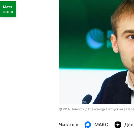
Матч-
центр
© РИА Новости / Александр Натрускин
Пере
Читать в
МАКС
Дзе