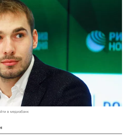
йти в медиабанк
н