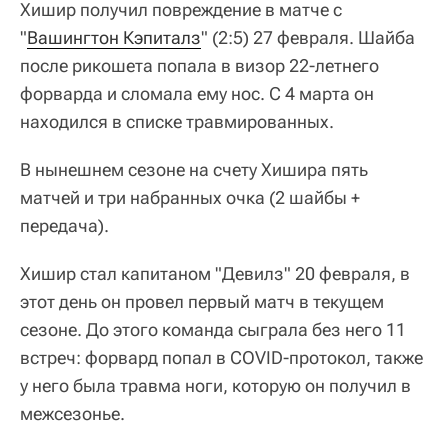
Хишир получил повреждение в матче с
"
Вашингтон Кэпиталз
" (2:5) 27 февраля. Шайба
после рикошета попала в визор 22-летнего
форварда и сломала ему нос. С 4 марта он
находился в списке травмированных.
В нынешнем сезоне на счету Хишира пять
матчей и три набранных очка (2 шайбы +
передача).
Хишир стал капитаном "Девилз" 20 февраля, в
этот день он провел первый матч в текущем
сезоне. До этого команда сыграла без него 11
встреч: форвард попал в COVID-протокол, также
у него была травма ноги, которую он получил в
межсезонье.