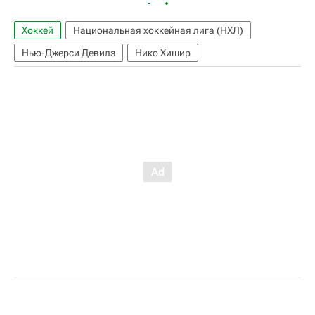
Хоккей
Национальная хоккейная лига (НХЛ)
Нью-Джерси Девилз
Нико Хишир