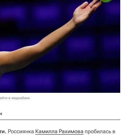
ейти в медиабанк
н
ти.
Россиянка
Камилла Рахимова
пробилась в