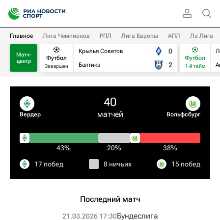
Главное
Лига Чемпионов
РПЛ
Лига Европы
АПЛ
Ла Лига
0
Крылья Советов
Л
Матч-
Футбол
Футбол
центр
2
Балтика
А
Завершен
1-й тайм
40
матчей
Вердер
Вольфсбург
43%
20%
38%
17 побед
8 ничьих
15 побед
Последний матч
Бундеслига
21.03.2026 17:30