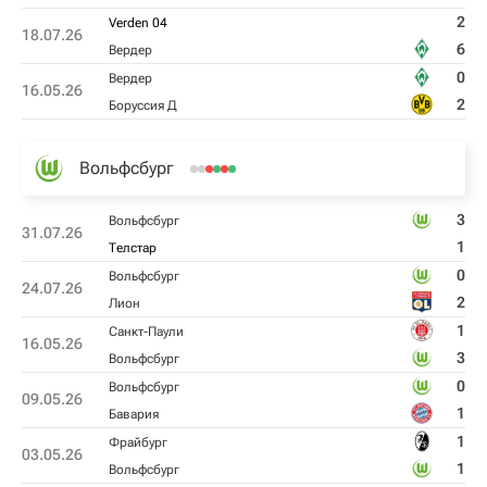
2
Verden 04
18.07.26
6
Вердер
0
Вердер
16.05.26
2
Боруссия Д
Вольфсбург
3
Вольфсбург
31.07.26
1
Телстар
0
Вольфсбург
24.07.26
2
Лион
1
Санкт-Паули
16.05.26
3
Вольфсбург
0
Вольфсбург
09.05.26
1
Бавария
1
Фрайбург
03.05.26
1
Вольфсбург