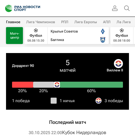
Главное
Лига Чемпионов
РПЛ
Лига Европы
АПЛ
Ла Лига
Крылья Советов
Матч-
Футбол
Футбол
центр
Балтика
08.08 15:30
08.08 18:00
5
Дордрехт 90
матчей
Виллем II
20%
20%
60%
1 победа
1 ничья
3 победы
Последний матч
Кубок Нидерландов
30.10.2025 22:00