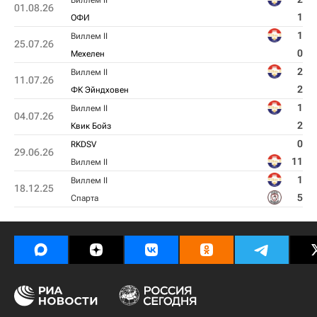
Виллем II
01.08.26
1
ОФИ
1
Виллем II
25.07.26
0
Мехелен
2
Виллем II
11.07.26
2
ФК Эйндховен
1
Виллем II
04.07.26
2
Квик Бойз
0
RKDSV
29.06.26
11
Виллем II
1
Виллем II
18.12.25
5
Спарта