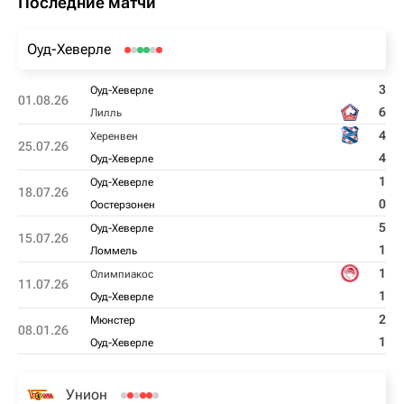
Последние матчи
Оуд-Хеверле
3
Оуд-Хеверле
01.08.26
6
Лилль
4
Херенвен
25.07.26
4
Оуд-Хеверле
1
Оуд-Хеверле
18.07.26
0
Оостерзонен
5
Оуд-Хеверле
15.07.26
1
Ломмель
1
Олимпиакос
11.07.26
1
Оуд-Хеверле
2
Мюнстер
08.01.26
1
Оуд-Хеверле
Унион