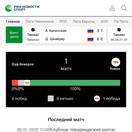
Главное
Лига Чемпионов
РПЛ
Лига Европы
АПЛ
Ла Лига
3
1
А. Калинская
Матч-
Теннис
Теннис
центр
6
0
Д. Шнайдер
Прерван
06.08 21:20
1
Оуд-Хеверле
матч
Унион
0%
0%
100%
0 побед
0 ничьих
1 победа
Последний матч
Клубные товарищеские матчи
06.01.2020 13:00