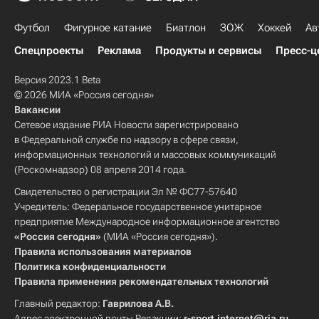
Футбол
Фигурное катание
Биатлон
ЗОЖ
Хоккей
Ав
Спецпроекты
Реклама
Продукты и сервисы
Пресс-ц
Версия 2023.1 Beta
© 2026 МИА «Россия сегодня»
Вакансии
Сетевое издание РИА Новости зарегистрировано
в Федеральной службе по надзору в сфере связи,
информационных технологий и массовых коммуникаций
(Роскомнадзор) 08 апреля 2014 года.
Свидетельство о регистрации Эл № ФС77-57640
Учредитель: Федеральное государственное унитарное
предприятие Международное информационное агентство
«Россия сегодня»
(МИА «Россия сегодня»).
Правила использования материалов
Политика конфиденциальности
Правила применения рекомендательных технологий
Главный редактор:
Гаврилова А.В.
Адрес электронной почты Редакции:
r-sport.internet@ria.ru