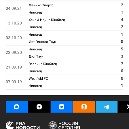
2
Феникс Спортс
04.09.21
1
Чипстед
4
Хейз & Идинг Юнайтед
13.10.20
2
Чипстед
1
Чипстед
03.10.20
0
Ист Гинстэд Таун
5
Чипстед
22.09.20
3
Дил Таун
7
Веллинг Юнайтед
21.09.19
0
Чипстед
0
Westfield FC
07.09.19
1
Чипстед