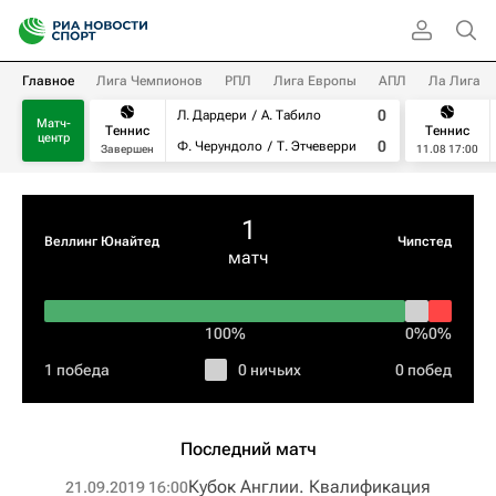
Главное
Лига Чемпионов
РПЛ
Лига Европы
АПЛ
Ла Лига
0
Л. Дардери
А. Табило
Матч-
Теннис
Теннис
центр
0
Ф. Черундоло
Т. Этчеверри
Завершен
11.08 17:00
1
Веллинг Юнайтед
Чипстед
матч
100%
0%
0%
1 победа
0 ничьих
0 побед
Последний матч
Кубок Англии. Квалификация
21.09.2019 16:00