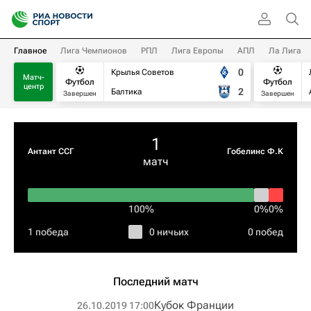
Главное
Лига Чемпионов
РПЛ
Лига Европы
АПЛ
Ла Лига
0
Крылья Советов
Матч-
Футбол
Футбол
центр
2
Балтика
Завершен
Завершен
1
Антант ССГ
Гобелинс Ф.К
матч
100%
0%
0%
1 победа
0 ничьих
0 побед
Последний матч
Кубок Франции
26.10.2019 17:00