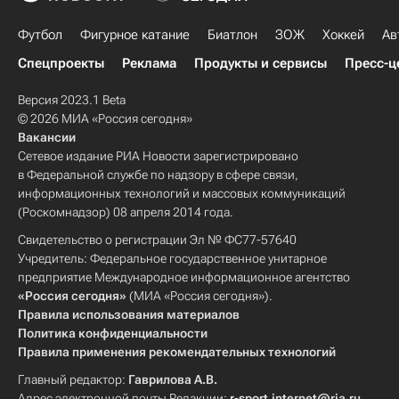
Футбол
Фигурное катание
Биатлон
ЗОЖ
Хоккей
Ав
Спецпроекты
Реклама
Продукты и сервисы
Пресс-ц
Версия 2023.1 Beta
© 2026 МИА «Россия сегодня»
Вакансии
Сетевое издание РИА Новости зарегистрировано
в Федеральной службе по надзору в сфере связи,
информационных технологий и массовых коммуникаций
(Роскомнадзор) 08 апреля 2014 года.
Свидетельство о регистрации Эл № ФС77-57640
Учредитель: Федеральное государственное унитарное
предприятие Международное информационное агентство
«Россия сегодня»
(МИА «Россия сегодня»).
Правила использования материалов
Политика конфиденциальности
Правила применения рекомендательных технологий
Главный редактор:
Гаврилова А.В.
Адрес электронной почты Редакции:
r-sport.internet@ria.ru