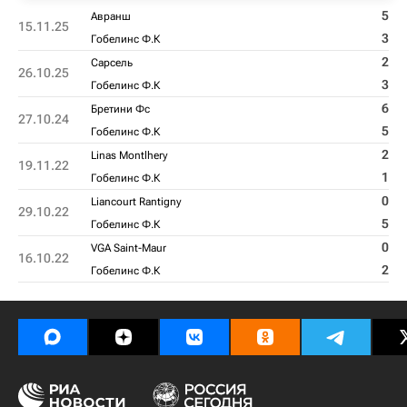
5
Авранш
15.11.25
3
Гобелинс Ф.К
2
Сарсель
26.10.25
3
Гобелинс Ф.К
6
Бретини Фс
27.10.24
5
Гобелинс Ф.К
2
Linas Montlhery
19.11.22
1
Гобелинс Ф.К
0
Liancourt Rantigny
29.10.22
5
Гобелинс Ф.К
0
VGA Saint-Maur
16.10.22
2
Гобелинс Ф.К