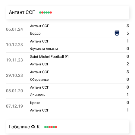
Антант ССГ
3
Антант ССГ
06.01.24
5
Бордо
1
Антант ССГ
10.12.23
0
Фуриани Альяни
0
Saint Michel Football 91
19.11.23
2
Антант ССГ
3
Антант ССГ
29.10.23
0
Обервилье
0
Антант ССГ
05.01.20
1
Эпиналь
0
Крокс
07.12.19
1
Антант ССГ
Гобелинс Ф.К