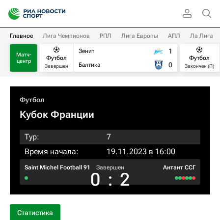
Главное
Лига Чемпионов
РПЛ
Лига Европы
АПЛ
Ла Лига
1
Зенит
Матч-
Футбол
Футбол
центр
0
Балтика
Завершен
Закончен (П)
Футбол
Кубок Франции
Тур:
7
Время начала:
19.11.2023 в 16:00
Saint Michel Football 91
Завершен
Антант ССГ
0
:
2
Статистика