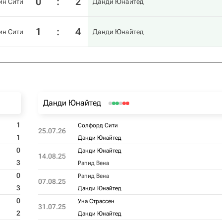
0
:
2
ин Сити
Данди Юнайтед
1
:
4
ин Сити
Данди Юнайтед
Данди Юнайтед
1
Солфорд Сити
25.07.26
1
Данди Юнайтед
0
Данди Юнайтед
14.08.25
3
Рапид Вена
0
Рапид Вена
07.08.25
3
Данди Юнайтед
0
Уна Страссен
31.07.25
2
Данди Юнайтед