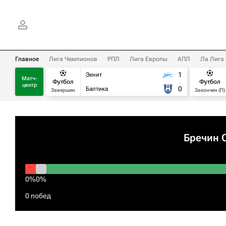
Главное
Лига Чемпионов
РПЛ
Лига Европы
АПЛ
Ла Лига
1
Зенит
Матч-
Футбол
Футбол
центр
0
Балтика
Завершен
Закончен (П)
Бречин 
0%
0%
0 побед