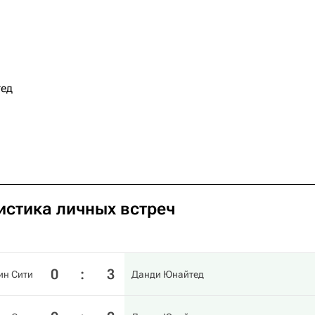
ед
истика личных встреч
0
:
3
ин Сити
Данди Юнайтед