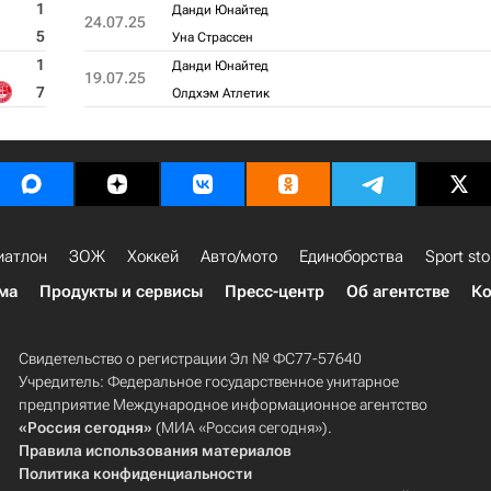
1
Данди Юнайтед
24.07.25
5
Уна Страссен
1
Данди Юнайтед
19.07.25
7
Олдхэм Атлетик
иатлон
ЗОЖ
Хоккей
Авто/мото
Единоборства
Sport sto
ма
Продукты и сервисы
Пресс-центр
Об агентстве
Ко
Свидетельство о регистрации Эл № ФС77-57640
Учредитель: Федеральное государственное унитарное
предприятие Международное информационное агентство
«Россия сегодня»
(МИА «Россия сегодня»).
Правила использования материалов
Политика конфиденциальности