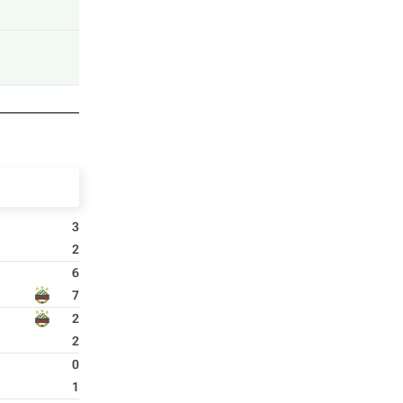
3
2
6
7
2
2
0
1