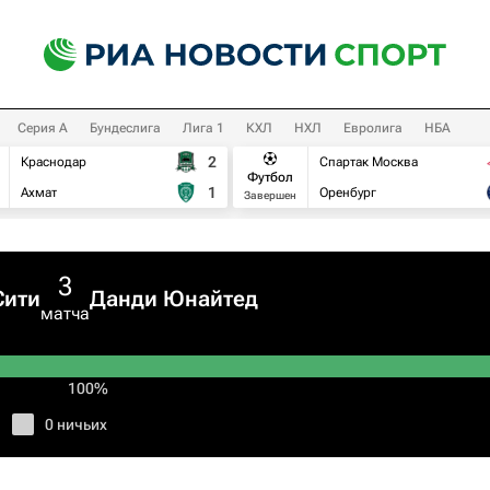
Серия А
Бундеслига
Лига 1
КХЛ
НХЛ
Евролига
НБА
2
Краснодар
Спартак Москва
Футбол
1
Ахмат
Оренбург
Завершен
3
Сити
Данди Юнайтед
матча
100%
0 ничьих