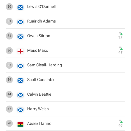
Lewis O'Donnell
30
Ruairidh Adams
31
Owen Stirton
34
78‎’‎
Макс Макс
36
41‎’‎
Sam Cleall-Harding
37
Scott Constable
39
Calvin Beattie
44
Harry Welsh
47
Айзек Паппо
70
46‎’‎