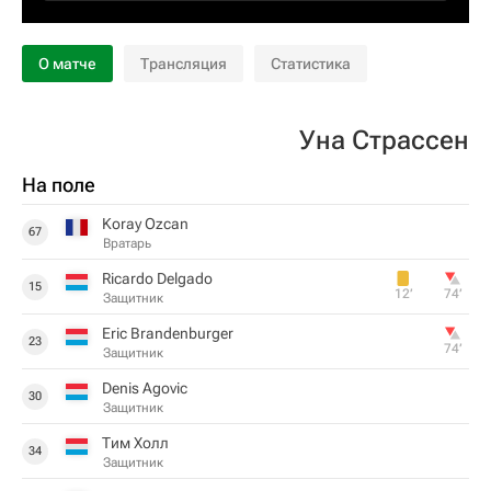
О матче
Трансляция
Статистика
Уна Страссен
На поле
Koray Ozcan
67
Вратарь
Ricardo Delgado
15
12‎’‎
74‎’‎
Защитник
Eric Brandenburger
23
74‎’‎
Защитник
Denis Agovic
30
Защитник
Тим Холл
34
Защитник