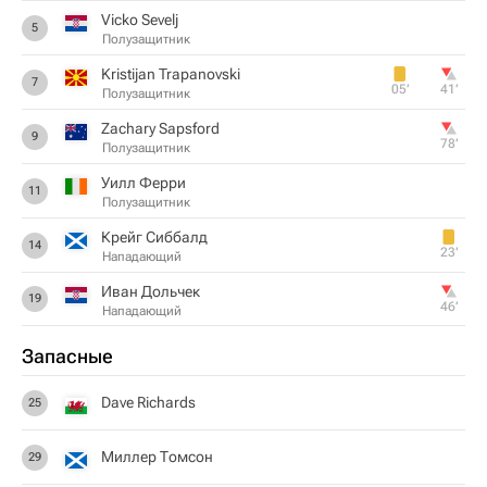
Vicko Sevelj
5
Полузащитник
Kristijan Trapanovski
7
05‎’‎
41‎’‎
Полузащитник
Zachary Sapsford
9
78‎’‎
Полузащитник
Уилл Ферри
11
Полузащитник
Крейг Сиббалд
14
23‎’‎
Нападающий
Иван Дольчек
19
46‎’‎
Нападающий
Запасные
Dave Richards
25
Миллер Томсон
29