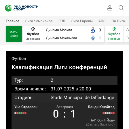
Главное
Лига Чемпионов
РПЛ
Лига Европы
АПЛ
Ла Лига
3
Динамо Москва
З
Матч-
Футбол
Футбол
центр
1
Динамо Махачкала
Р
Завершен
Перерыв
Футбол
Квалификация Лиги конференций
Тур:
2
Время начала:
31.07.2025 в 20:00
Стадион:
Stade Municipal de Differdange
Уна Страссен
Завершен
Данди Юнайтед
0
:
1
64‎’‎
Юрий Йову
(
Zachary Sapsford
)