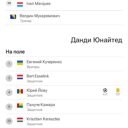
Ivan Marques
99
Велдин Мухаремович
Тренер
Данди Юнайтед
На поле
Евгений Кучеренко
1
Вратарь
Bert Esselink
3
Защитник
Юрий Йову
4
64‎’‎
90‎’‎
Защитник
Пануче Камара
8
Защитник
Krisztian Keresztes
23
Защитник