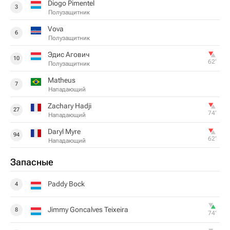
Diogo Pimentel
3
Полузащитник
Vova
6
Полузащитник
Эдис Агович
10
62‎’‎
Полузащитник
Matheus
7
Нападающий
Zachary Hadji
27
74‎’‎
Нападающий
Daryl Myre
94
62‎’‎
Нападающий
Запасные
Paddy Bock
4
Jimmy Goncalves Teixeira
8
74‎’‎