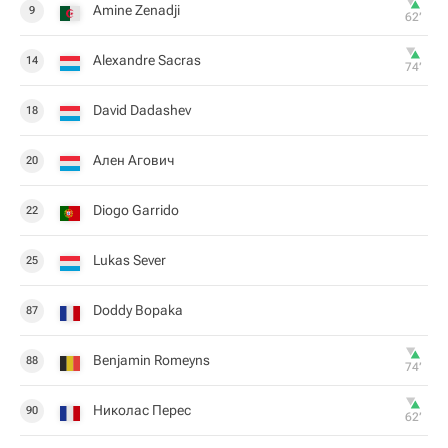
Amine Zenadji
9
62‎’‎
Alexandre Sacras
14
74‎’‎
David Dadashev
18
Ален Агович
20
Diogo Garrido
22
Lukas Sever
25
Doddy Bopaka
87
Benjamin Romeyns
88
74‎’‎
Николас Перес
90
62‎’‎